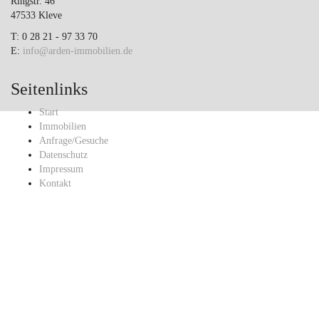
Ringstr. 46
47533 Kleve
T: 0 28 21 - 97 33 70
E:
info@arden-immobilien.de
Seitenlinks
Start
Immobilien
Anfrage/Gesuche
Datenschutz
Impressum
Kontakt