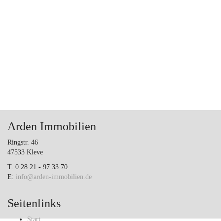
Arden Immobilien
Ringstr. 46
47533 Kleve
T: 0 28 21 - 97 33 70
E:
info@arden-immobilien.de
Seitenlinks
Start