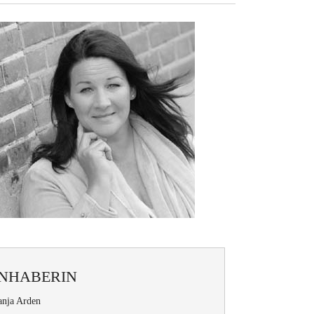
INHABERIN
anja Arden