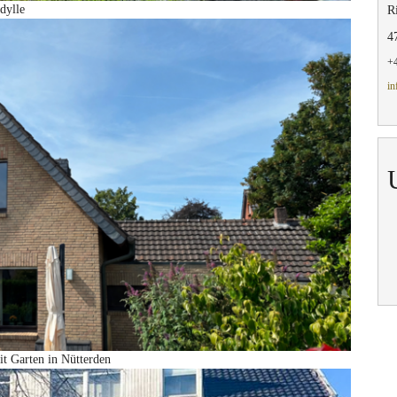
dylle
Ri
4
+4
in
t Garten in Nütterden