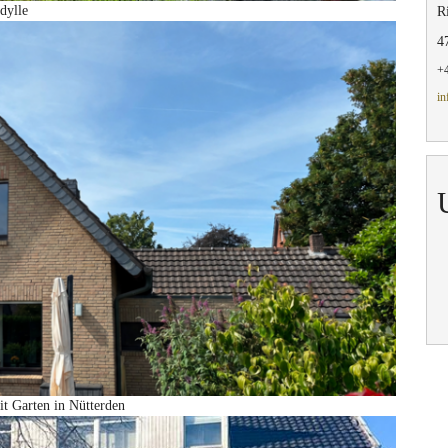
dylle
Ri
4
+4
in
t Garten in Nütterden