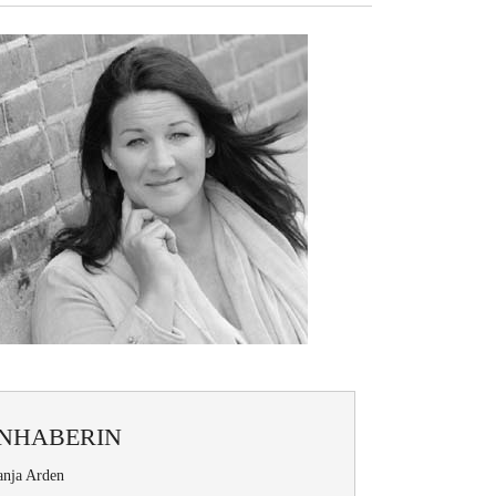
INHABERIN
anja Arden